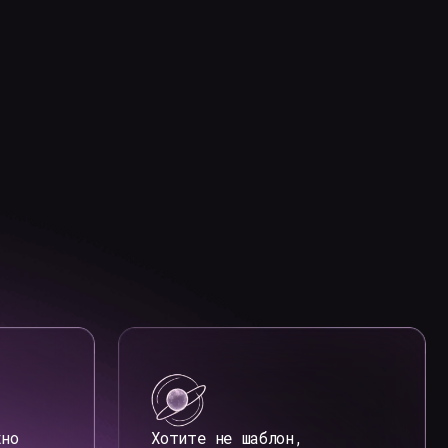
Хотите не шаблон,
а продуманное решение
и сильный визуал