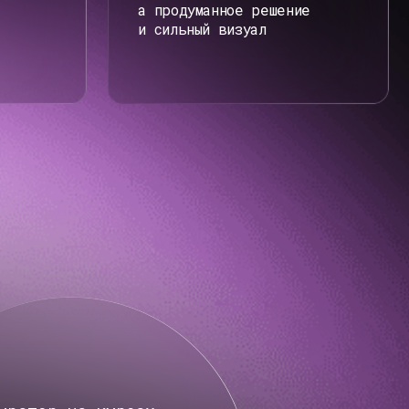
курсах
улучшила
олее
0+
ов