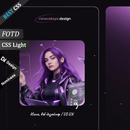
Обо мне
Кейс
Инна, веб-дизайнер / UI-UX
Обо мне