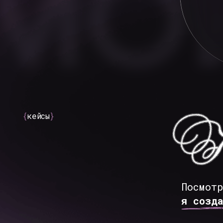
Посмотрите,
я создаю
для
РАЗРАБО
Задача: раз
за 5 дней д