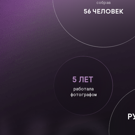
5 ЛЕТ
работала
фотографом
РУКО
ОТ
ДИ
в онл
{
кейсы
}