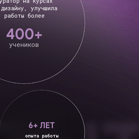
+ ЛЕТ
ыта работы
еб-дизайне