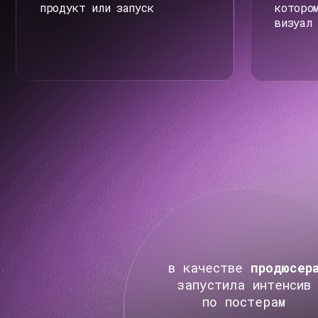
в качестве
продюсера
запустила интенсив
по постерам
собрав
56 ЧЕЛОВЕК