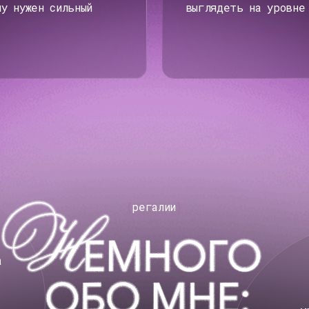
{
регалии
}
куратор на 
по дизайну, 
работы б
40
ученик
СВЯЗАТЬСЯ
СО МНОЙ