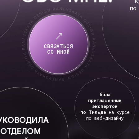
была
приглашенным
экспертом
по Тильде
на курсе
ВОДИЛА
по веб-дизайну
6
ДЕЛОМ
оп
ЗАЙНА
в в
айн-школе