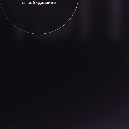
ЯМ
5 дней