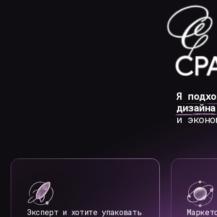
Я подхожу т
дизайна
и х
и экономить
Эксперт и хотите упаковать
Маркетолог и
продукт или запуск
которому нуж
визуал