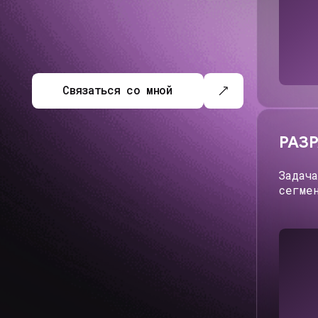
ДИЗАЙН 
Задача: раз
для курса п