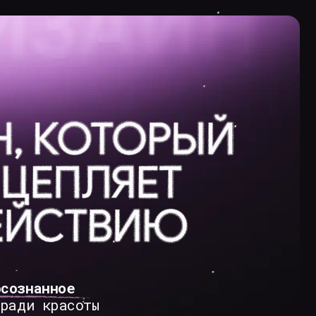
Cвязаться со мной
оты