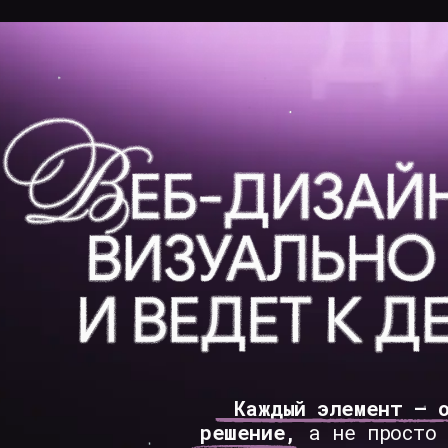
ы
Услуги
Этапы работ
Контакты
Каждый элемент — осознанное
решение,
а не просто ради крас